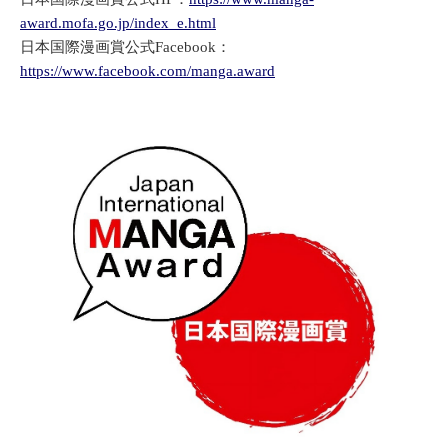
award.mofa.go.jp/index_e.html
日本国際漫画賞公式Facebook：
https://www.facebook.com/manga.award