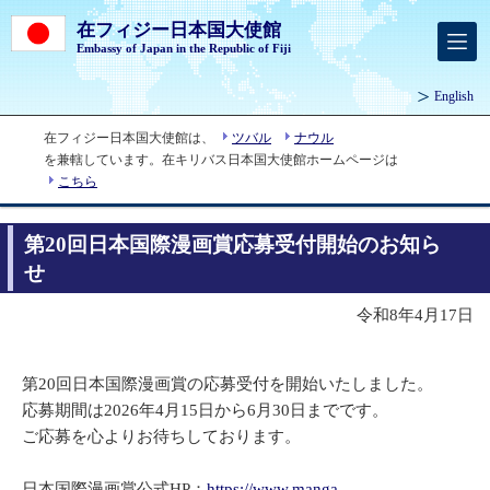
在フィジー日本国大使館
Embassy of Japan in the Republic of Fiji
English
在フィジー日本国大使館は、
ツバル
ナウル
を兼轄しています。在キリバス日本国大使館ホームページは
こちら
第20回日本国際漫画賞応募受付開始のお知ら
せ
令和8年4月17日
第20回日本国際漫画賞の応募受付を開始いたしました。
応募期間は2026年4月15日から6月30日までです。
ご応募を心よりお待ちしております。
日本国際漫画賞公式HP：
https://www.manga-